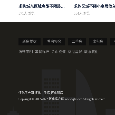
求购城东区域房型不限装修不限
571
人浏览
554
人浏览
新房楼盘
看房报名
二手房
出租房
法律申明
套餐标准
金币充值
意见建议
联系我们
怀化房产网,怀化二手房,怀化租房
Copyright © 2017-2022 怀化房产网 www.qfnw.cn All rights reserved.