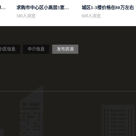
求购区域不限小高层简单装修
求购市中心区小高层3室精致装修
城区1-3楼价格在80万左右
580
人浏览
608
人浏览
小区信息
中介信息
发布房源