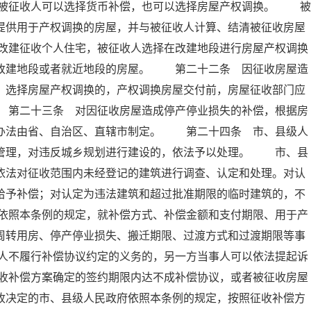
被征收人可以选择货币补偿，也可以选择房屋产权调换。 被
提供用于产权调换的房屋，并与被征收人计算、结清被征收房屋
改建征收个人住宅，被征收人选择在改建地段进行房屋产权调换
供改建地段或者就近地段的房屋。 第二十二条 因征收房屋造
；选择房屋产权调换的，产权调换房屋交付前，房屋征收部门应
 第二十三条 对因征收房屋造成停产停业损失的补偿，根据房
体办法由省、自治区、直辖市制定。 第二十四条 市、县级人
督管理，对违反城乡规划进行建设的，依法予以处理。 市、县
依法对征收范围内未经登记的建筑进行调查、认定和处理。对认
给予补偿；对认定为违法建筑和超过批准期限的临时建筑的，不
依照本条例的规定，就补偿方式、补偿金额和支付期限、用于产
周转用房、停产停业损失、搬迁期限、过渡方式和过渡期限等事
人不履行补偿协议约定的义务的，另一方当事人可以依法提起诉
收补偿方案确定的签约期限内达不成补偿协议，或者被征收房屋
收决定的市、县级人民政府依照本条例的规定，按照征收补偿方