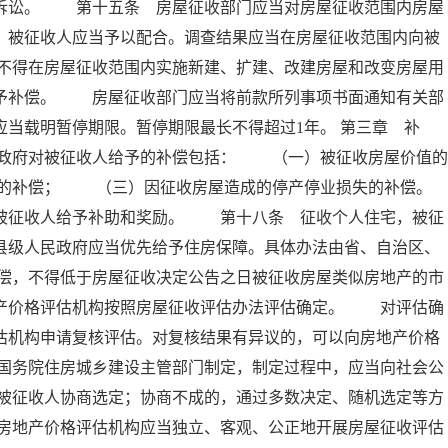
政诉讼。 第十五条 房屋征收部门应当对房屋征收范围内房屋
，被征收人应当予以配合。调查结果应当在房屋征收范围内向被
不得在房屋征收范围内实施新建、扩建、改建房屋和改变房屋用
不予补偿。 房屋征收部门应当将前款所列事项书面通知有关部
应当载明暂停期限。暂停期限最长不得超过1年。 第三章 
政府对被征收人给予的补偿包括： （一）被征收房屋价值的
的补偿； （三）因征收房屋造成的停产停业损失的补偿。
征收人给予补助和奖励。 第十八条 征收个人住宅，被征
县级人民政府应当优先给予住房保障。具体办法由省、自治区、
偿，不得低于房屋征收决定公告之日被征收房屋类似房地产的市
地产价格评估机构按照房屋征收评估办法评估确定。 对评估确
估机构申请复核评估。对复核结果有异议的，可以向房地产价格
国务院住房城乡建设主管部门制定，制定过程中，应当向社会公
被征收人协商选定；协商不成的，通过多数决定、随机选定等方
房地产价格评估机构应当独立、客观、公正地开展房屋征收评估